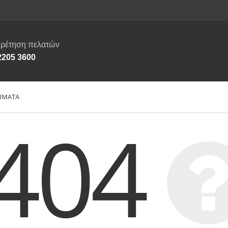
ρέτηση πελατών
2205 3600
ΗΜΑΤΑ
404