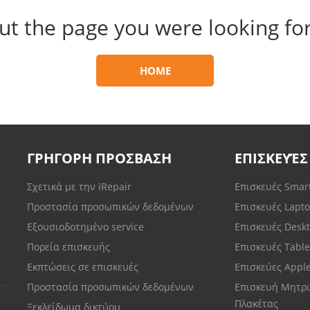
ut the page you were looking for
HOME
ΓΡΗΓΟΡΗ ΠΡΟΣΒΑΣΗ
ΕΠΙΣΚΕΥΈΣ
Σχετικά με την iRepair
Επισκευές Sma
Προστασία προσωπικών δεδομένων
Επισκευές Lapt
Εξουσιοδοτημένο service
Επισκευές Desk
Πορεία επισκευής
Επισκευές Tabl
Εκπτώσεις σε επισκευές
Επισκεύες Appl
Προστασία προσωπικών δεδομένων
Επισκευή Μητρι
Πλακέτας
Ξεκλείδωμα δικτύου