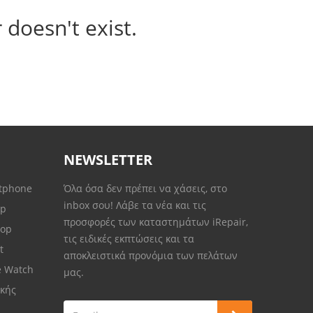
 doesn't exist.
NEWSLETTER
rtphone
Όλα όσα δεν πρέπει να χάσεις, στο
inbox σου! Λάβε τα νέα και τις
op
προσφορές των καταστημάτων iRepair,
top
τις ειδικές εκπτώσεις και τα
et
αποκλειστικά προνόμια των πελάτων
e Watch
μας.
κής