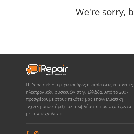
We're sorry, b
Η iRepair είναι η πρωτοπόρος εταιρία στις επισκευές
ηλεκτρονικών συσκευών στην Ελλάδα. Από το 2007
προσφέρουμε στους πελάτες μας επαγγελματική
τεχνική υποστήριξη σε προβλήματα που σχετίζονται
με την τεχνολογία.