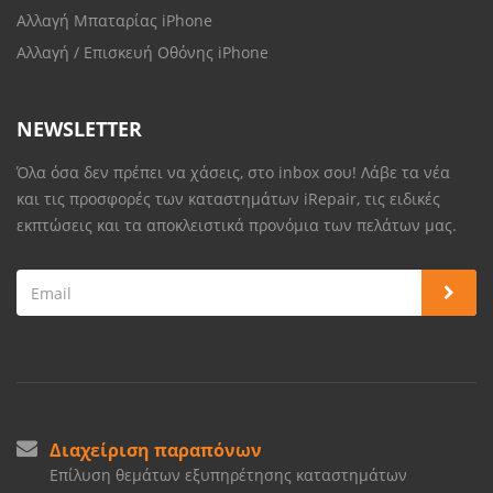
Αλλαγή Μπαταρίας iPhone
Αλλαγή / Επισκευή Οθόνης iPhone
NEWSLETTER
Όλα όσα δεν πρέπει να χάσεις, στο inbox σου! Λάβε τα νέα
και τις προσφορές των καταστημάτων iRepair, τις ειδικές
εκπτώσεις και τα αποκλειστικά προνόμια των πελάτων μας.
Διαχείριση παραπόνων
Επίλυση θεμάτων εξυπηρέτησης καταστημάτων