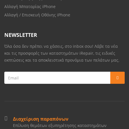
Αλλαγή Μπαταρίας iPhone
Αλλαγή / Επισκευή Οθόνης iPhone
NEWSLETTER
Όλα όσα δεν πρέπει να χάσεις, στο inbox σου! Λάβε τα νέα
και τις προσφορές των καταστημάτων iRepair, τις ειδικές
εκπτώσεις και τα αποκλειστικά προνόμια των πελάτων μας.
Διαχείριση παραπόνων
Επίλυση θεμάτων εξυπηρέτησης καταστημάτων