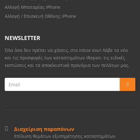
Αλλαγή Μπαταρίας iPhone
Αλλαγή / Επισκευή Οθόνης iPhone
NEWSLETTER
Όλα όσα δεν πρέπει να χάσεις, στο inbox σου! Λάβε τα νέα
και τις προσφορές των καταστημάτων iRepair, τις ειδικές
εκπτώσεις και τα αποκλειστικά προνόμια των πελάτων μας.
Διαχείριση παραπόνων
Επίλυση θεμάτων εξυπηρέτησης καταστημάτων