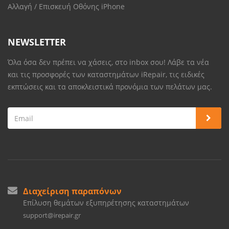
Αλλαγή / Επισκευή Οθόνης iPhone
NEWSLETTER
Όλα όσα δεν πρέπει να χάσεις, στο inbox σου! Λάβε τα νέα
και τις προσφορές των καταστημάτων iRepair, τις ειδικές
εκπτώσεις και τα αποκλειστικά προνόμια των πελάτων μας.
Διαχείριση παραπόνων
Επίλυση θεμάτων εξυπηρέτησης καταστημάτων
support@irepair.gr