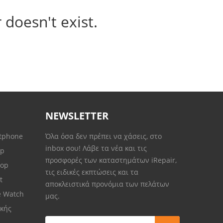
 doesn't exist.
NEWSLETTER
rtphone
Όλα όσα δεν πρέπει να χάσεις, στο
inbox σου! Λάβε τα νέα και τις
op
προσφορές των καταστημάτων iRepair,
top
τις ειδικές εκπτώσεις και τα
et
αποκλειστικά προνόμια των πελάτων
e Watch
μας.
κής