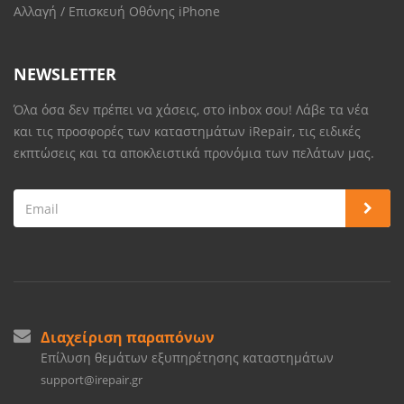
Αλλαγή / Επισκευή Οθόνης iPhone
NEWSLETTER
Όλα όσα δεν πρέπει να χάσεις, στο inbox σου! Λάβε τα νέα
και τις προσφορές των καταστημάτων iRepair, τις ειδικές
εκπτώσεις και τα αποκλειστικά προνόμια των πελάτων μας.
Διαχείριση παραπόνων
Επίλυση θεμάτων εξυπηρέτησης καταστημάτων
support@irepair.gr