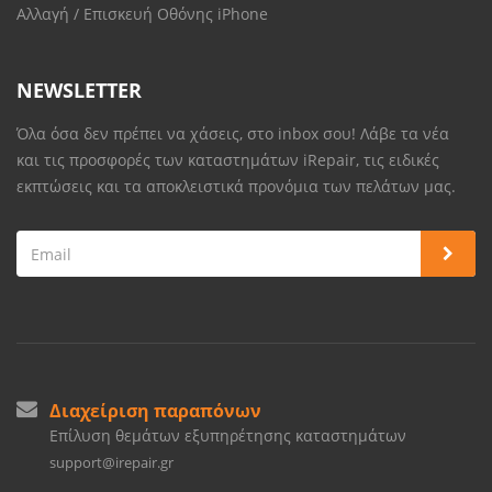
Αλλαγή / Επισκευή Οθόνης iPhone
NEWSLETTER
Όλα όσα δεν πρέπει να χάσεις, στο inbox σου! Λάβε τα νέα
και τις προσφορές των καταστημάτων iRepair, τις ειδικές
εκπτώσεις και τα αποκλειστικά προνόμια των πελάτων μας.
Διαχείριση παραπόνων
Επίλυση θεμάτων εξυπηρέτησης καταστημάτων
support@irepair.gr