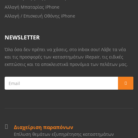
Αλλαγή Μπαταρίας iPhone
Αλλαγή / Επισκευή Οθόνης iPhone
NEWSLETTER
Όλα όσα δεν πρέπει να χάσεις, στο inbox σου! Λάβε τα νέα
και τις προσφορές των καταστημάτων iRepair, τις ειδικές
εκπτώσεις και τα αποκλειστικά προνόμια των πελάτων μας.
Διαχείριση παραπόνων
Επίλυση θεμάτων εξυπηρέτησης καταστημάτων