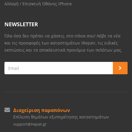
Αλλαγή / Επισκευή Οθόνης iPhone
NEWSLETTER
Όλα όσα δεν πρέπει να χάσεις, στο inbox σου! Λάβε τα νέα
και τις προσφορές των καταστημάτων iRepair, τις ειδικές
εκπτώσεις και τα αποκλειστικά προνόμια των πελάτων μας.
Διαχείριση παραπόνων
Επίλυση θεμάτων εξυπηρέτησης καταστημάτων
support@irepair.gr