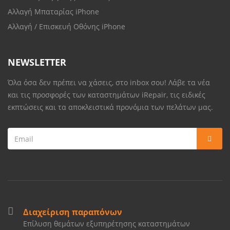
Αλλαγή Μπαταρίας iPhone
Αλλαγή / Επισκευή Οθόνης iPhone
NEWSLETTER
Όλα όσα δεν πρέπει να χάσεις, στο inbox σου! Λάβε τα νέα
και τις προσφορές των καταστημάτων iRepair, τις ειδικές
εκπτώσεις και τα αποκλειστικά προνόμια των πελάτων μας.
Διαχείριση παραπόνων
Επίλυση θεμάτων εξυπηρέτησης καταστημάτων