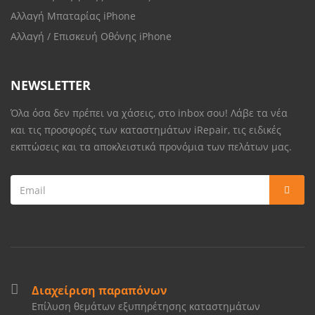
Αλλαγή Μπαταρίας iPhone
Αλλαγή / Επισκευή Οθόνης iPhone
NEWSLETTER
Όλα όσα δεν πρέπει να χάσεις, στο inbox σου! Λάβε τα νέα
και τις προσφορές των καταστημάτων iRepair, τις ειδικές
εκπτώσεις και τα αποκλειστικά προνόμια των πελάτων μας.
Διαχείριση παραπόνων
Επίλυση θεμάτων εξυπηρέτησης καταστημάτων