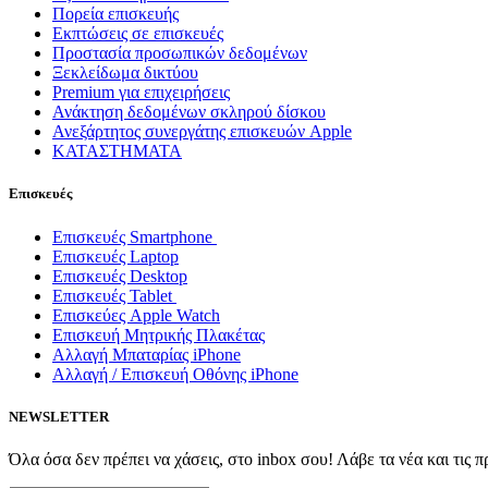
Πορεία επισκευής
Εκπτώσεις σε επισκευές
Προστασία προσωπικών δεδομένων
Ξεκλείδωμα δικτύου
Premium για επιχειρήσεις
Ανάκτηση δεδομένων σκληρού δίσκου
Ανεξάρτητος συνεργάτης επισκευών Apple
ΚΑΤΑΣΤΗΜΑΤΑ
Επισκευές
Επισκευές Smartphone
Επισκευές Laptop
Επισκευές Desktop
Επισκευές Tablet
Επισκεύες Apple Watch
Επισκευή Μητρικής Πλακέτας
Αλλαγή Μπαταρίας iPhone
Αλλαγή / Επισκευή Οθόνης iPhone
NEWSLETTER
Όλα όσα δεν πρέπει να χάσεις, στο inbox σου! Λάβε τα νέα και τις 