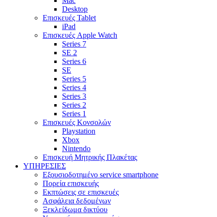
Mac
Desktop
Επισκευές Tablet
iPad
Επισκευές Apple Watch
Series 7
SE 2
Series 6
SE
Series 5
Series 4
Series 3
Series 2
Series 1
Επισκευές Κονσολών
Playstation
Xbox
Nintendo
Επισκευή Μητρικής Πλακέτας
YΠΗΡΕΣΙΕΣ
Εξουσιοδοτημένο service smartphone
Πορεία επισκευής
Εκπτώσεις σε επισκευές
Ασφάλεια δεδομένων
Ξεκλείδωμα δικτύου