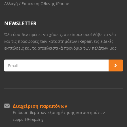
Αλλαγή / Επισκευή Οθόνης iPhone
NEWSLETTER
Όλα όσα δεν πρέπει να χάσεις, στο inbox σου! Λάβε τα νέα
και τις προσφορές των καταστημάτων iRepair, τις ειδικές
εκπτώσεις και τα αποκλειστικά προνόμια των πελάτων μας.
Διαχείριση παραπόνων
Επίλυση θεμάτων εξυπηρέτησης καταστημάτων
support@irepair.gr