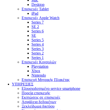
Mac
Desktop
Επισκευές Tablet
iPad
Επισκευές Apple Watch
Series 7
SE 2
Series 6
SE
Series 5
Series 4
Series 3
Series 2
Series 1
Επισκευές Κονσολών
Playstation
Xbox
Nintendo
Επισκευή Μητρικής Πλακέτας
YΠΗΡΕΣΙΕΣ
Εξουσιοδοτημένο service smartphone
Πορεία επισκευής
Εκπτώσεις σε επισκευές
Ασφάλεια δεδομένων
Ξεκλείδωμα δικτύου