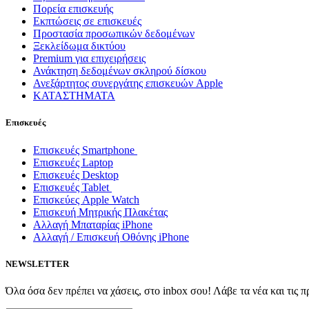
Πορεία επισκευής
Εκπτώσεις σε επισκευές
Προστασία προσωπικών δεδομένων
Ξεκλείδωμα δικτύου
Premium για επιχειρήσεις
Ανάκτηση δεδομένων σκληρού δίσκου
Ανεξάρτητος συνεργάτης επισκευών Apple
ΚΑΤΑΣΤΗΜΑΤΑ
Επισκευές
Επισκευές Smartphone
Επισκευές Laptop
Επισκευές Desktop
Επισκευές Tablet
Επισκεύες Apple Watch
Επισκευή Μητρικής Πλακέτας
Αλλαγή Μπαταρίας iPhone
Αλλαγή / Επισκευή Οθόνης iPhone
NEWSLETTER
Όλα όσα δεν πρέπει να χάσεις, στο inbox σου! Λάβε τα νέα και τις 