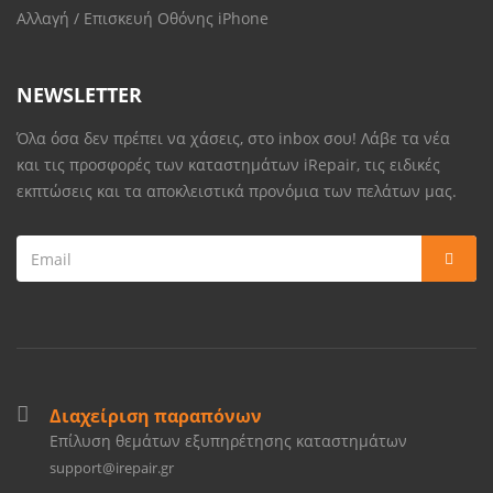
Αλλαγή / Επισκευή Οθόνης iPhone
NEWSLETTER
Όλα όσα δεν πρέπει να χάσεις, στο inbox σου! Λάβε τα νέα
και τις προσφορές των καταστημάτων iRepair, τις ειδικές
εκπτώσεις και τα αποκλειστικά προνόμια των πελάτων μας.
Διαχείριση παραπόνων
Επίλυση θεμάτων εξυπηρέτησης καταστημάτων
support@irepair.gr