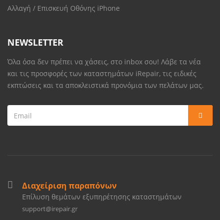
Αλλαγή / Επισκευή Οθόνης iPhone
NEWSLETTER
Όλα όσα δεν πρέπει να χάσεις, στο inbox σου! Λάβε τα νέα
και τις προσφορές των καταστημάτων iRepair, τις ειδικές
εκπτώσεις και τα αποκλειστικά προνόμια των πελάτων μας.
Διαχείριση παραπόνων
Επίλυση θεμάτων εξυπηρέτησης καταστημάτων
support@irepair.gr