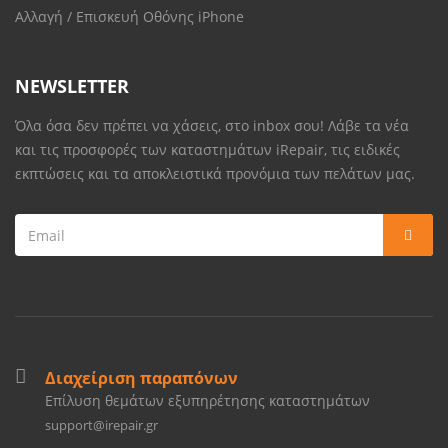
Αλλαγή / Επισκευή Οθόνης iPhone
NEWSLETTER
Όλα όσα δεν πρέπει να χάσεις, στο inbox σου! Λάβε τα νέα
και τις προσφορές των καταστημάτων iRepair, τις ειδικές
εκπτώσεις και τα αποκλειστικά προνόμια των πελάτων μας.
Διαχείριση παραπόνων
Επίλυση θεμάτων εξυπηρέτησης καταστημάτων
support@irepair.gr