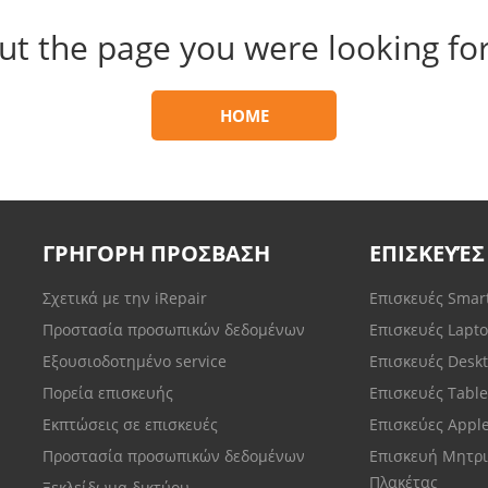
ut the page you were looking for
HOME
ΓΡΗΓΟΡΗ ΠΡΟΣΒΑΣΗ
ΕΠΙΣΚΕΥΈΣ
Σχετικά με την iRepair
Επισκευές Sma
Προστασία προσωπικών δεδομένων
Επισκευές Lapt
Εξουσιοδοτημένο service
Επισκευές Desk
Πορεία επισκευής
Επισκευές Tabl
Εκπτώσεις σε επισκευές
Επισκεύες Appl
Προστασία προσωπικών δεδομένων
Επισκευή Μητρι
Πλακέτας
Ξεκλείδωμα δικτύου