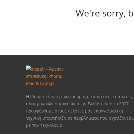
We're sorry, b
Η iRepair είναι η πρωτοπόρος εταιρία στις επισκευές
ηλεκτρονικών συσκευών στην Ελλάδα. Από το 2007
προσφέρουμε στους πελάτες μας επαγγελματική
τεχνική υποστήριξη σε προβλήματα που σχετίζονται
με την τεχνολογία.