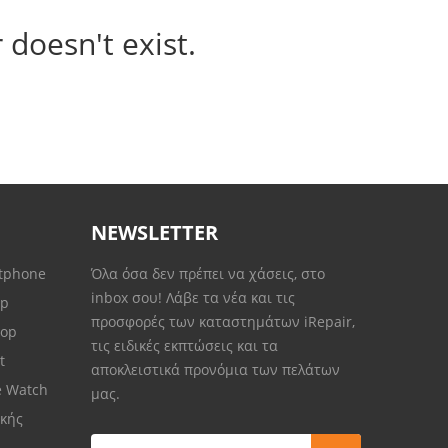
 doesn't exist.
NEWSLETTER
rtphone
Όλα όσα δεν πρέπει να χάσεις, στο
inbox σου! Λάβε τα νέα και τις
op
προσφορές των καταστημάτων iRepair,
top
τις ειδικές εκπτώσεις και τα
et
αποκλειστικά προνόμια των πελάτων
e Watch
μας.
κής