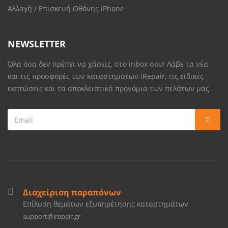
Αλλαγή / Επισκευή Οθόνης iPhone
NEWSLETTER
Όλα όσα δεν πρέπει να χάσεις, στο inbox σου! Λάβε τα νέα
και τις προσφορές των καταστημάτων iRepair, τις ειδικές
εκπτώσεις και τα αποκλειστικά προνόμια των πελάτων μας.
Διαχείριση παραπόνων
Επίλυση θεμάτων εξυπηρέτησης καταστημάτων
support@irepair.gr