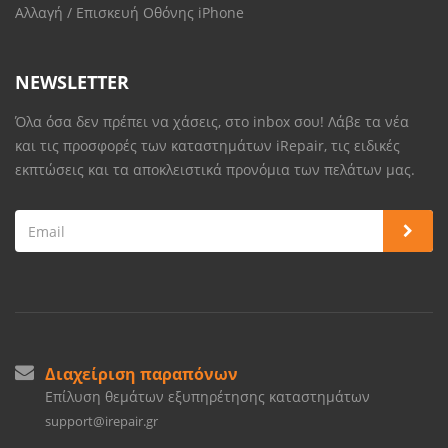
Αλλαγή / Επισκευή Οθόνης iPhone
NEWSLETTER
Όλα όσα δεν πρέπει να χάσεις, στο inbox σου! Λάβε τα νέα
και τις προσφορές των καταστημάτων iRepair, τις ειδικές
εκπτώσεις και τα αποκλειστικά προνόμια των πελάτων μας.
Διαχείριση παραπόνων
Επίλυση θεμάτων εξυπηρέτησης καταστημάτων
support@irepair.gr