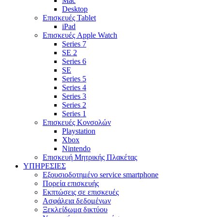
Mac
Desktop
Επισκευές Tablet
iPad
Επισκευές Apple Watch
Series 7
SE 2
Series 6
SE
Series 5
Series 4
Series 3
Series 2
Series 1
Επισκευές Κονσολών
Playstation
Xbox
Nintendo
Επισκευή Μητρικής Πλακέτας
YΠΗΡΕΣΙΕΣ
Εξουσιοδοτημένο service smartphone
Πορεία επισκευής
Εκπτώσεις σε επισκευές
Ασφάλεια δεδομένων
Ξεκλείδωμα δικτύου