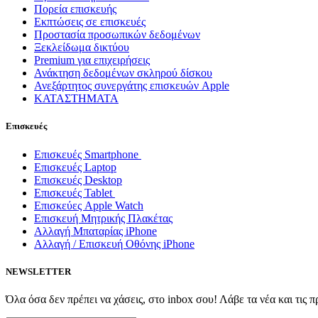
Πορεία επισκευής
Εκπτώσεις σε επισκευές
Προστασία προσωπικών δεδομένων
Ξεκλείδωμα δικτύου
Premium για επιχειρήσεις
Ανάκτηση δεδομένων σκληρού δίσκου
Ανεξάρτητος συνεργάτης επισκευών Apple
ΚΑΤΑΣΤΗΜΑΤΑ
Επισκευές
Επισκευές Smartphone
Επισκευές Laptop
Επισκευές Desktop
Επισκευές Tablet
Επισκεύες Apple Watch
Επισκευή Μητρικής Πλακέτας
Αλλαγή Μπαταρίας iPhone
Αλλαγή / Επισκευή Οθόνης iPhone
NEWSLETTER
Όλα όσα δεν πρέπει να χάσεις, στο inbox σου! Λάβε τα νέα και τις 