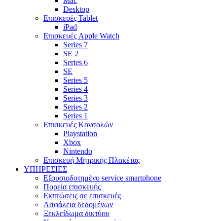
Mac
Desktop
Επισκευές Tablet
iPad
Επισκευές Apple Watch
Series 7
SE 2
Series 6
SE
Series 5
Series 4
Series 3
Series 2
Series 1
Επισκευές Κονσολών
Playstation
Xbox
Nintendo
Επισκευή Μητρικής Πλακέτας
YΠΗΡΕΣΙΕΣ
Εξουσιοδοτημένο service smartphone
Πορεία επισκευής
Εκπτώσεις σε επισκευές
Ασφάλεια δεδομένων
Ξεκλείδωμα δικτύου