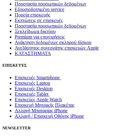
Προστασία προσωπικών δεδομένων
Εξουσιοδοτημένο service
Πορεία επισκευής
Εκπτώσεις σε επισκευές
Προστασία προσωπικών δεδομένων
Ξεκλείδωμα δικτύου
Premium για επιχειρήσεις
Ανάκτηση δεδομένων σκληρού δίσκου
Ανεξάρτητος συνεργάτης επισκευών Apple
ΚΑΤΑΣΤΗΜΑΤΑ
ΕΠΙΣΚΕΥΈΣ
Επισκευές Smartphone
Επισκευές Laptop
Επισκευές Desktop
Επισκευές Tablet
Επισκεύες Apple Watch
Επισκευή Μητρικής Πλακέτας
Αλλαγή Μπαταρίας iPhone
Αλλαγή / Επισκευή Οθόνης iPhone
NEWSLETTER