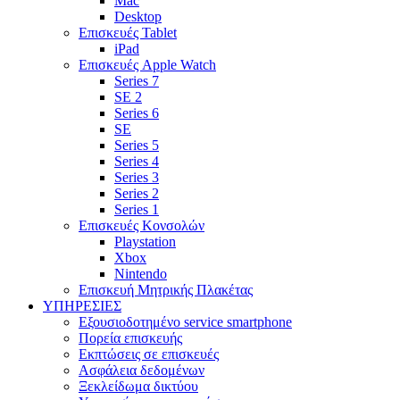
Mac
Desktop
Επισκευές Tablet
iPad
Επισκευές Apple Watch
Series 7
SE 2
Series 6
SE
Series 5
Series 4
Series 3
Series 2
Series 1
Επισκευές Κονσολών
Playstation
Xbox
Nintendo
Επισκευή Μητρικής Πλακέτας
YΠΗΡΕΣΙΕΣ
Εξουσιοδοτημένο service smartphone
Πορεία επισκευής
Εκπτώσεις σε επισκευές
Ασφάλεια δεδομένων
Ξεκλείδωμα δικτύου