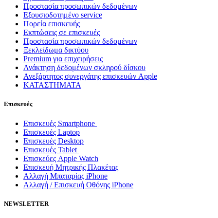
Προστασία προσωπικών δεδομένων
Εξουσιοδοτημένο service
Πορεία επισκευής
Εκπτώσεις σε επισκευές
Προστασία προσωπικών δεδομένων
Ξεκλείδωμα δικτύου
Premium για επιχειρήσεις
Ανάκτηση δεδομένων σκληρού δίσκου
Ανεξάρτητος συνεργάτης επισκευών Apple
ΚΑΤΑΣΤΗΜΑΤΑ
Επισκευές
Επισκευές Smartphone
Επισκευές Laptop
Επισκευές Desktop
Επισκευές Tablet
Επισκεύες Apple Watch
Επισκευή Μητρικής Πλακέτας
Αλλαγή Μπαταρίας iPhone
Αλλαγή / Επισκευή Οθόνης iPhone
NEWSLETTER