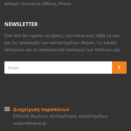
Αλλαγή / Επισκευή Οθόνης iPhone
NEWSLETTER
Όλα όσα δεν πρέπει να χάσεις, στο inbox σου! Λάβε τα νέα
και τις προσφορές των καταστημάτων iRepair, τις ειδικές
εκπτώσεις και τα αποκλειστικά προνόμια των πελάτων μας.
Διαχείριση παραπόνων
Επίλυση θεμάτων εξυπηρέτησης καταστημάτων
support@irepair.gr