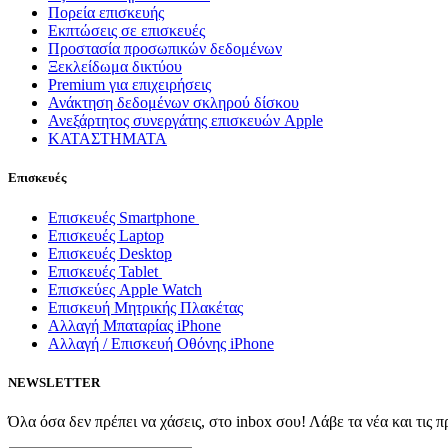
Πορεία επισκευής
Εκπτώσεις σε επισκευές
Προστασία προσωπικών δεδομένων
Ξεκλείδωμα δικτύου
Premium για επιχειρήσεις
Ανάκτηση δεδομένων σκληρού δίσκου
Ανεξάρτητος συνεργάτης επισκευών Apple
ΚΑΤΑΣΤΗΜΑΤΑ
Επισκευές
Επισκευές Smartphone
Επισκευές Laptop
Επισκευές Desktop
Επισκευές Tablet
Επισκεύες Apple Watch
Επισκευή Μητρικής Πλακέτας
Αλλαγή Μπαταρίας iPhone
Αλλαγή / Επισκευή Οθόνης iPhone
NEWSLETTER
Όλα όσα δεν πρέπει να χάσεις, στο inbox σου! Λάβε τα νέα και τις 