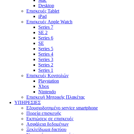
Mac
Desktop
Επισκευές Tablet
iPad
Επισκευές Apple Watch
Series 7
SE 2
Series 6
SE
Series 5
Series 4
Series 3
Series 2
Series 1
Επισκευές Κονσολών
Playstation
Xbox
Nintendo
Επισκευή Μητρικής Πλακέτας
YΠΗΡΕΣΙΕΣ
Εξουσιοδοτημένο service smartphone
Πορεία επισκευής
Εκπτώσεις σε επισκευές
Ασφάλεια δεδομένων
Ξεκλείδωμα δικτύου