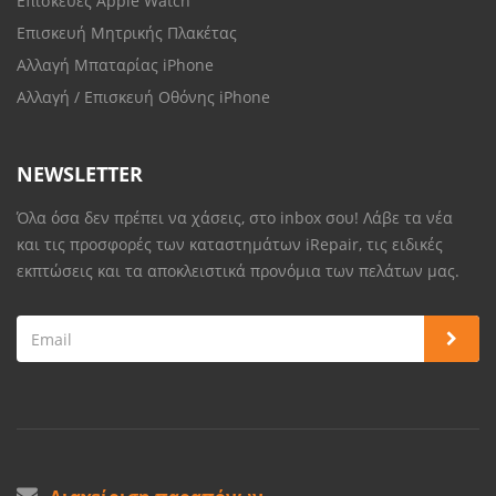
Επισκεύες Apple Watch
Επισκευή Μητρικής Πλακέτας
Αλλαγή Μπαταρίας iPhone
Αλλαγή / Επισκευή Οθόνης iPhone
NEWSLETTER
Όλα όσα δεν πρέπει να χάσεις, στο inbox σου! Λάβε τα νέα
και τις προσφορές των καταστημάτων iRepair, τις ειδικές
εκπτώσεις και τα αποκλειστικά προνόμια των πελάτων μας.