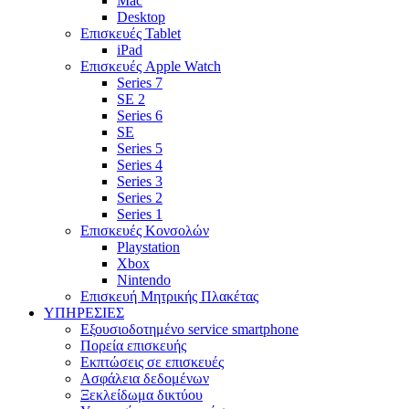
Mac
Desktop
Επισκευές Tablet
iPad
Επισκευές Apple Watch
Series 7
SE 2
Series 6
SE
Series 5
Series 4
Series 3
Series 2
Series 1
Επισκευές Κονσολών
Playstation
Xbox
Nintendo
Επισκευή Μητρικής Πλακέτας
YΠΗΡΕΣΙΕΣ
Εξουσιοδοτημένο service smartphone
Πορεία επισκευής
Εκπτώσεις σε επισκευές
Ασφάλεια δεδομένων
Ξεκλείδωμα δικτύου