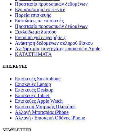
Προστασία προσωπικών δεδομένων
Εξουσιοδοτημένο service
Πορεία επισκευής
Εκπτώσεις σε επισκευές
Προστασία προσωπικών δεδομένων
Ξεκλείδωμα δικτύου
Premium για επιχειρήσεις
Ανάκτηση δεδομένων σκληρού δίσκου
Ανεξάρτητος συνεργάτης επισκευών Apple
ΚΑΤΑΣΤΗΜΑΤΑ
ΕΠΙΣΚΕΥΈΣ
Επισκευές Smartphone
Επισκευές Laptop
Επισκευές Desktop
Επισκευές Tablet
Επισκεύες Apple Watch
Επισκευή Μητρικής Πλακέτας
Αλλαγή Μπαταρίας iPhone
Αλλαγή / Επισκευή Οθόνης iPhone
NEWSLETTER