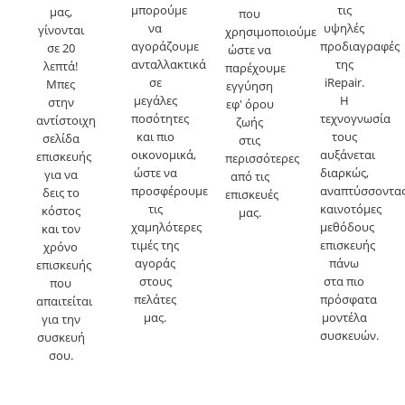
μπορούμε
τις
μας,
που
να
υψηλές
γίνονται
χρησιμοποιούμε
αγοράζουμε
προδιαγραφές
σε 20
ώστε να
ανταλλακτικά
της
λεπτά!
παρέχουμε
σε
iRepair.
Μπες
εγγύηση
μεγάλες
Η
στην
εφ' όρου
ποσότητες
τεχνογνωσία
αντίστοιχη
ζωής
και πιο
τους
σελίδα
στις
οικονομικά,
αυξάνεται
επισκευής
περισσότερες
ώστε να
διαρκώς,
για να
από τις
προσφέρουμε
αναπτύσσοντα
δεις το
επισκευές
τις
καινοτόμες
κόστος
μας.
χαμηλότερες
μεθόδους
και τον
τιμές της
επισκευής
χρόνο
αγοράς
πάνω
επισκευής
στους
στα πιο
που
πελάτες
πρόσφατα
απαιτείται
μας.
μοντέλα
για την
συσκευών.
συσκευή
σου.