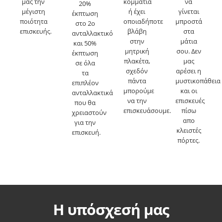
μας την
κομμάτια
να
20%
μέγιστη
ή έχει
γίνεται
έκπτωση
ποιότητα
οποιαδήποτε
μπροστά
στο 2ο
επισκευής.
βλάβη
στα
ανταλλακτικό
στην
μάτια
και 50%
μητρική
σου. Δεν
έκπτωση
πλακέτα,
μας
σε όλα
σχεδόν
αρέσει η
τα
πάντα
μυστικοπάθεια
επιπλέον
μπορούμε
και οι
ανταλλακτικά
να την
επισκευές
που θα
επισκευάσουμε.
πίσω
χρειαστούν
απο
για την
κλειστές
επισκευή.
πόρτες.
Η υπόσχεσή μας