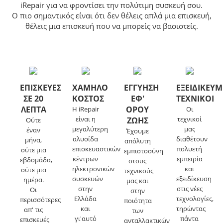
iRepair για να φροντίσει την πολύτιμη συσκευή σου.
Ο πιο σημαντικός είναι ότι δεν θέλεις απλά μια επισκευή,
θέλεις μια επισκευή που να μπορείς να βασιστείς.
ΕΠΙΣΚΕΥΕΣ
ΧΑΜΗΛΟ
ΕΓΓΥΗΣΗ
ΕΞΕΙΔΙΚΕΥ
ΣΕ 20
ΚΟΣΤΟΣ
ΕΦ'
ΤΕΧΝΙΚΟΙ
ΛΕΠΤΑ
ΟΡΟΥ
Η iRepair
Οι
είναι η
τεχνικοί
ΖΩΗΣ
Ούτε
μεγαλύτερη
μας
έναν
Έχουμε
αλυσίδα
διαθέτουν
μήνα,
απόλυτη
επισκευαστικών
πολυετή
ούτε μια
εμπιστοσύνη
κέντρων
εμπειρία
εβδομάδα,
στους
ηλεκτρονικών
και
ούτε μια
τεχνικούς
συσκευών
εξειδίκευση
ημέρα.
μας και
στην
στις νέες
Οι
στην
Ελλάδα
τεχνολογίες,
περισσότερες
ποιότητα
και
τηρώντας
απ' τις
των
γι'αυτό
πάντα
επισκευές
ανταλλακτικών