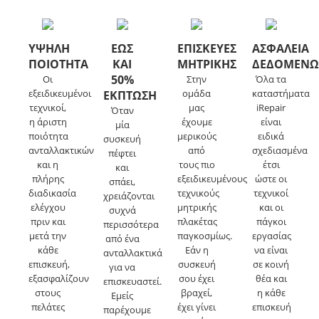
ΥΨΗΛΗ
ΕΩΣ
ΕΠΙΣΚΕΥΕΣ
ΑΣΦΑΛΕΙΑ
ΠΟΙΟΤΗΤΑ
ΚΑΙ
ΜΗΤΡΙΚΗΣ
ΔΕΔΟΜΕΝ
50%
Οι
Στην
Όλα τα
εξειδικευμένοι
ομάδα
καταστήματα
ΕΚΠΤΩΣΗ
τεχνικοί,
μας
iRepair
Όταν
η άριστη
έχουμε
είναι
μία
ποιότητα
μερικούς
ειδικά
συσκευή
ανταλλακτικών
από
σχεδιασμένα
πέφτει
και η
τους πιο
έτσι
και
πλήρης
εξειδικευμένους
ώστε οι
σπάει,
διαδικασία
τεχνικούς
τεχνικοί
χρειάζονται
ελέγχου
μητρικής
και οι
συχνά
πριν και
πλακέτας
πάγκοι
περισσότερα
μετά την
παγκοσμίως.
εργασίας
από ένα
κάθε
Εάν η
να είναι
ανταλλακτικά
επισκευή,
συσκευή
σε κοινή
για να
εξασφαλίζουν
σου έχει
θέα και
επισκευαστεί.
στους
βραχεί,
η κάθε
Εμείς
πελάτες
έχει γίνει
επισκευή
παρέχουμε