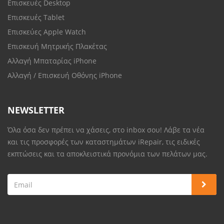
Επισκευές Desktop
Επισκευές Tablet
Επισκεύες Apple Watch
Επισκευή Μητρικής Πλακέτας
Αλλαγή Μπαταρίας iPhone
Αλλαγή / Επισκευή Οθόνης iPhone
NEWSLETTER
Όλα όσα δεν πρέπει να χάσεις, στο inbox σου! Λάβε τα νέα
και τις προσφορές των καταστημάτων iRepair, τις ειδικές
εκπτώσεις και τα αποκλειστικά προνόμια των πελάτων μας.