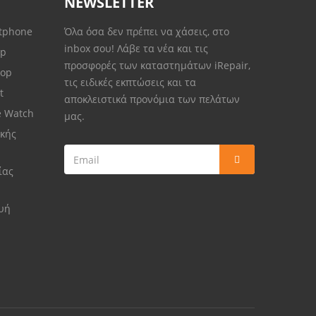
NEWSLETTER
rtphone
Όλα όσα δεν πρέπει να χάσεις, στο
inbox σου! Λάβε τα νέα και τις
op
προσφορές των καταστημάτων iRepair,
top
τις ειδικές εκπτώσεις και τα
et
αποκλειστικά προνόμια των πελάτων
e Watch
μας.
κής
ίας
ευή