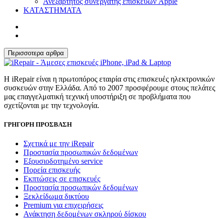
Ανεξάρτητος συνεργάτης επισκευών Apple
ΚΑΤΑΣΤΗΜΑΤΑ
Περισσοτερα αρθρα
Η iRepair είναι η πρωτοπόρος εταιρία στις επισκευές ηλεκτρονικών
συσκευών στην Ελλάδα. Από το 2007 προσφέρουμε στους πελάτες
μας επαγγελματική τεχνική υποστήριξη σε προβλήματα που
σχετίζονται με την τεχνολογία.
ΓΡΗΓΟΡΗ ΠΡΟΣΒΑΣΗ
Σχετικά με την iRepair
Προστασία προσωπικών δεδομένων
Εξουσιοδοτημένο service
Πορεία επισκευής
Εκπτώσεις σε επισκευές
Προστασία προσωπικών δεδομένων
Ξεκλείδωμα δικτύου
Premium για επιχειρήσεις
Ανάκτηση δεδομένων σκληρού δίσκου