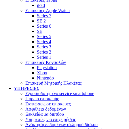
Επισκευές Tablet
iPad
Επισκευές Apple Watch
Series 7
SE 2
Series 6
SE
Series 5
Series 4
Series 3
Series 2
Series 1
Επισκευές Κονσολών
Playstation
Xbox
Nintendo
Επισκευή Μητρικής Πλακέτας
YΠΗΡΕΣΙΕΣ
Εξουσιοδοτημένο service smartphone
Πορεία επισκευής
Εκπτώσεις σε επισκευές
Ασφάλεια δεδομένων
Ξεκλείδωμα δικτύου
Υπηρεσίες για επιχειρήσεις
Ανάκτηση δεδομένων σκληρού δίσκου