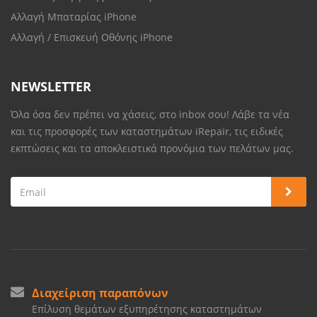
Αλλαγή Μπαταρίας iPhone
Αλλαγή / Επισκευή Οθόνης iPhone
NEWSLETTER
Όλα όσα δεν πρέπει να χάσεις, στο inbox σου! Λάβε τα νέα
και τις προσφορές των καταστημάτων iRepair, τις ειδικές
εκπτώσεις και τα αποκλειστικά προνόμια των πελάτων μας.
Διαχείριση παραπόνων
Επίλυση θεμάτων εξυπηρέτησης καταστημάτων