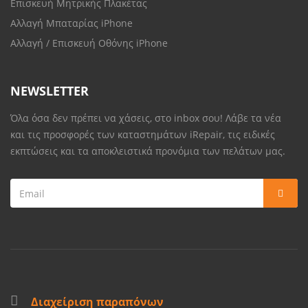
Επισκευή Μητρικής Πλακέτας
Αλλαγή Μπαταρίας iPhone
Αλλαγή / Επισκευή Οθόνης iPhone
NEWSLETTER
Όλα όσα δεν πρέπει να χάσεις, στο inbox σου! Λάβε τα νέα
και τις προσφορές των καταστημάτων iRepair, τις ειδικές
εκπτώσεις και τα αποκλειστικά προνόμια των πελάτων μας.
Διαχείριση παραπόνων