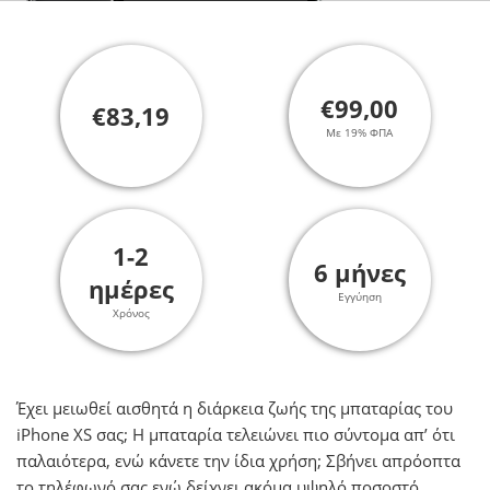
€99,00
€83,19
Με 19% ΦΠΑ
1-2
6 μήνες
ημέρες
Εγγύηση
Χρόνος
Έχει μειωθεί αισθητά η διάρκεια ζωής της μπαταρίας του
iPhone XS σας; H μπαταρία τελειώνει πιο σύντομα απ’ ότι
παλαιότερα, ενώ κάνετε την ίδια χρήση; Σβήνει απρόοπτα
το τηλέφωνό σας ενώ δείχνει ακόμα υψηλό ποσοστό