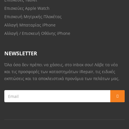
Επισκεύες Apple Watch
Επισκευή Μητρικής Πλακέτας
Αλλαγή Μπαταρίας iPhone
Αλλαγή / Επισκευή Οθόνης iPhone
NEWSLETTER
Όλα όσα δεν πρέπει να χάσεις, στο inbox σου! Λάβε τα νέα
και τις προσφορές των καταστημάτων iRepair, τις ειδικές
εκπτώσεις και τα αποκλειστικά προνόμια των πελάτων μας.