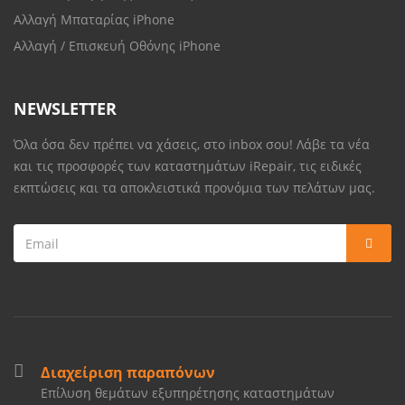
Αλλαγή Μπαταρίας iPhone
Αλλαγή / Επισκευή Οθόνης iPhone
NEWSLETTER
Όλα όσα δεν πρέπει να χάσεις, στο inbox σου! Λάβε τα νέα
και τις προσφορές των καταστημάτων iRepair, τις ειδικές
εκπτώσεις και τα αποκλειστικά προνόμια των πελάτων μας.
Διαχείριση παραπόνων
Επίλυση θεμάτων εξυπηρέτησης καταστημάτων