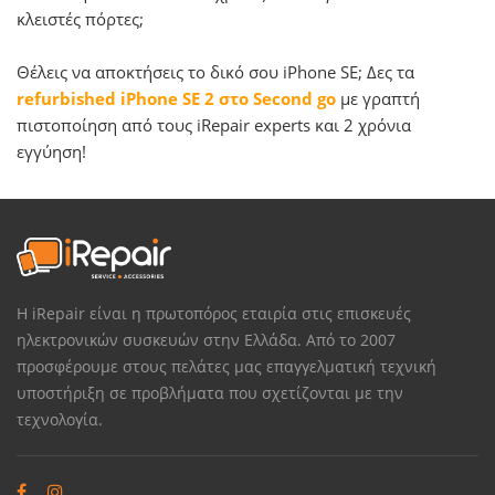
κλειστές πόρτες;
Θέλεις να αποκτήσεις το δικό σου iPhone SE; Δες τα
refurbished iPhone SE 2 στο Second go
με γραπτή
πιστοποίηση από τους iRepair experts και 2 χρόνια
εγγύηση!
Η iRepair είναι η πρωτοπόρος εταιρία στις επισκευές
ηλεκτρονικών συσκευών στην Ελλάδα. Από το 2007
προσφέρουμε στους πελάτες μας επαγγελματική τεχνική
υποστήριξη σε προβλήματα που σχετίζονται με την
τεχνολογία.