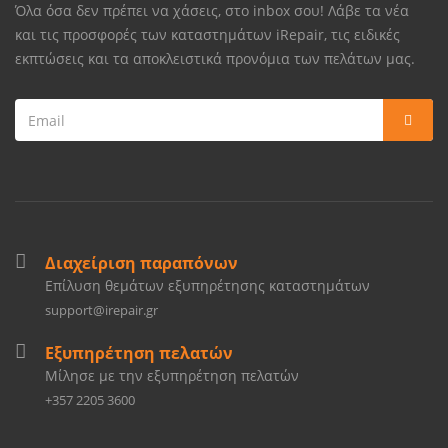
Όλα όσα δεν πρέπει να χάσεις, στο inbox σου! Λάβε τα νέα
και τις προσφορές των καταστημάτων iRepair, τις ειδικές
εκπτώσεις και τα αποκλειστικά προνόμια των πελάτων μας.
Διαχείριση παραπόνων
Επίλυση θεμάτων εξυπηρέτησης καταστημάτων
support@irepair.gr
Εξυπηρέτηση πελατών
Μίλησε με την εξυπηρέτηση πελατών
+357 2205 3600