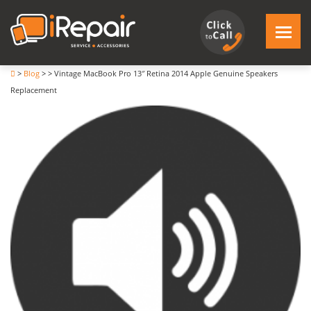
>
Blog
>
>
Vintage MacBook Pro 13″ Retina 2014 Apple Genuine Speakers
Replacement