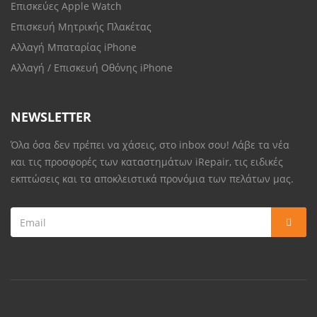
Επισκεύες Apple Watch
Επισκευή Μητρικής Πλακέτας
Αλλαγή Μπαταρίας iPhone
Αλλαγή / Επισκευή Οθόνης iPhone
NEWSLETTER
Όλα όσα δεν πρέπει να χάσεις, στο inbox σου! Λάβε τα νέα
και τις προσφορές των καταστημάτων iRepair, τις ειδικές
εκπτώσεις και τα αποκλειστικά προνόμια των πελάτων μας.