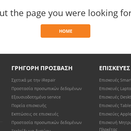
ut the page you were looking for
HOME
ΓΡΗΓΟΡΗ ΠΡΟΣΒΑΣΗ
ΕΠΙΣΚΕΥΈΣ
Σχετικά με την iRepair
Επισκευές Sma
Προστασία προσωπικών δεδομένων
Επισκευές Lapt
Εξουσιοδοτημένο service
Επισκευές Desk
Πορεία επισκευής
Επισκευές Tabl
Εκπτώσεις σε επισκευές
Επισκεύες Appl
Προστασία προσωπικών δεδομένων
Επισκευή Μητρι
Πλακέτας
Ξεκλείδωμα δικτύου