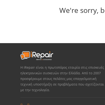
We're sorry, b
Η iRepair είναι η πρωτοπόρος εταιρία στις επισκευές
ηλεκτρονικών συσκευών στην Ελλάδα. Από το 2007
προσφέρουμε στους πελάτες μας επαγγελματική
τεχνική υποστήριξη σε προβλήματα που σχετίζονται
με την τεχνολογία.