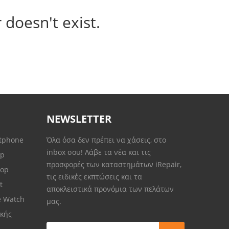
 doesn't exist.
NEWSLETTER
rtphone
Όλα όσα δεν πρέπει να χάσεις, στο
inbox σου! Λάβε τα νέα και τις
op
προσφορές των καταστημάτων iRepair,
top
τις ειδικές εκπτώσεις και τα
et
αποκλειστικά προνόμια των πελάτων
e Watch
μας.
κής