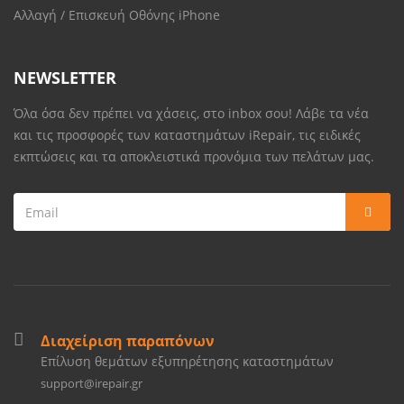
Αλλαγή / Επισκευή Οθόνης iPhone
NEWSLETTER
Όλα όσα δεν πρέπει να χάσεις, στο inbox σου! Λάβε τα νέα
και τις προσφορές των καταστημάτων iRepair, τις ειδικές
εκπτώσεις και τα αποκλειστικά προνόμια των πελάτων μας.
Διαχείριση παραπόνων
Επίλυση θεμάτων εξυπηρέτησης καταστημάτων
support@irepair.gr