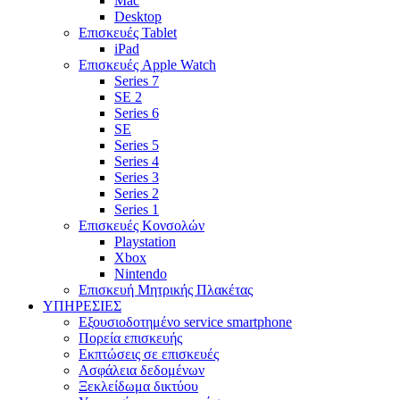
Mac
Desktop
Επισκευές Tablet
iPad
Επισκευές Apple Watch
Series 7
SE 2
Series 6
SE
Series 5
Series 4
Series 3
Series 2
Series 1
Επισκευές Κονσολών
Playstation
Xbox
Nintendo
Επισκευή Μητρικής Πλακέτας
YΠΗΡΕΣΙΕΣ
Εξουσιοδοτημένο service smartphone
Πορεία επισκευής
Εκπτώσεις σε επισκευές
Ασφάλεια δεδομένων
Ξεκλείδωμα δικτύου