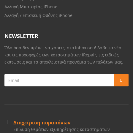
Αλλαγή Μπαταρίας iPhone
Αλλαγή / Επισκευή Οθόνης iPhone
NEWSLETTER
Όλα όσα δεν πρέπει να χάσεις, στο inbox σου! Λάβε τα νέα
και τις προσφορές των καταστημάτων iRepair, τις ειδικές
εκπτώσεις και τα αποκλειστικά προνόμια των πελάτων μας.
Διαχείριση παραπόνων
Επίλυση θεμάτων εξυπηρέτησης καταστημάτων