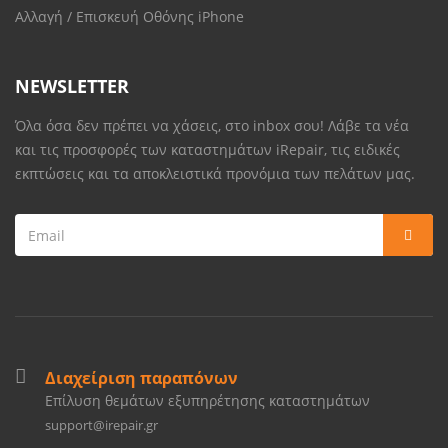
Αλλαγή / Επισκευή Οθόνης iPhone
NEWSLETTER
Όλα όσα δεν πρέπει να χάσεις, στο inbox σου! Λάβε τα νέα
και τις προσφορές των καταστημάτων iRepair, τις ειδικές
εκπτώσεις και τα αποκλειστικά προνόμια των πελάτων μας.
Διαχείριση παραπόνων
Επίλυση θεμάτων εξυπηρέτησης καταστημάτων
support@irepair.gr