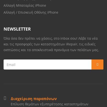
Αλλαγή Μπαταρίας iPhone
Αλλαγή / Επισκευή Οθόνης iPhone
NEWSLETTER
Όλα όσα δεν πρέπει να χάσεις, στο inbox σου! Λάβε τα νέα
και τις προσφορές των καταστημάτων iRepair, τις ειδικές
εκπτώσεις και τα αποκλειστικά προνόμια των πελάτων μας.
Διαχείριση παραπόνων
Επίλυση θεμάτων εξυπηρέτησης καταστημάτων