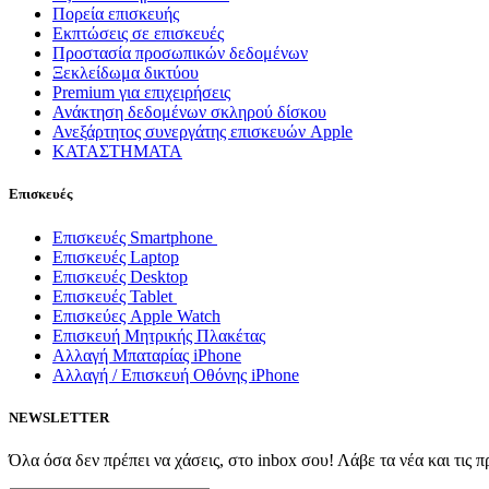
Πορεία επισκευής
Εκπτώσεις σε επισκευές
Προστασία προσωπικών δεδομένων
Ξεκλείδωμα δικτύου
Premium για επιχειρήσεις
Ανάκτηση δεδομένων σκληρού δίσκου
Ανεξάρτητος συνεργάτης επισκευών Apple
ΚΑΤΑΣΤΗΜΑΤΑ
Επισκευές
Επισκευές Smartphone
Επισκευές Laptop
Επισκευές Desktop
Επισκευές Tablet
Επισκεύες Apple Watch
Επισκευή Μητρικής Πλακέτας
Αλλαγή Μπαταρίας iPhone
Αλλαγή / Επισκευή Οθόνης iPhone
NEWSLETTER
Όλα όσα δεν πρέπει να χάσεις, στο inbox σου! Λάβε τα νέα και τις 