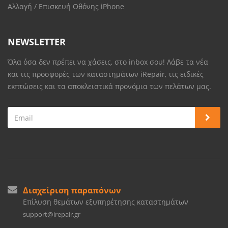
Αλλαγή / Επισκευή Οθόνης iPhone
NEWSLETTER
Όλα όσα δεν πρέπει να χάσεις, στο inbox σου! Λάβε τα νέα
και τις προσφορές των καταστημάτων iRepair, τις ειδικές
εκπτώσεις και τα αποκλειστικά προνόμια των πελάτων μας.
Διαχείριση παραπόνων
Επίλυση θεμάτων εξυπηρέτησης καταστημάτων
support@irepair.gr