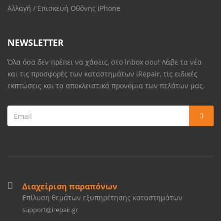
Αλλαγή / Επισκευή Οθόνης iPhone
NEWSLETTER
Όλα όσα δεν πρέπει να χάσεις, στο inbox σου! Λάβε τα νέα
και τις προσφορές των καταστημάτων iRepair, τις ειδικές
εκπτώσεις και τα αποκλειστικά προνόμια των πελάτων μας.
Διαχείριση παραπόνων
Επίλυση θεμάτων εξυπηρέτησης καταστημάτων
support@irepair.gr