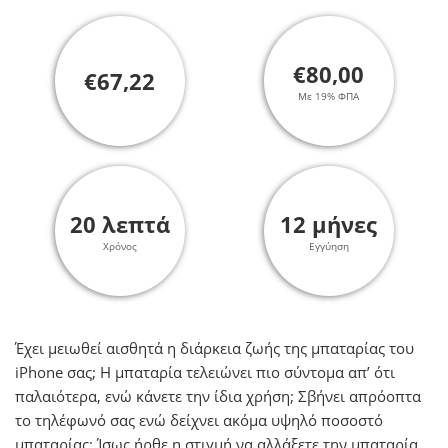
€80,00
€67,22
Με 19% ΦΠΑ
20 λεπτά
12 μήνες
Χρόνος
Εγγύηση
Έχει μειωθεί αισθητά η διάρκεια ζωής της μπαταρίας του
iPhone σας; H μπαταρία τελειώνει πιο σύντομα απ’ ότι
παλαιότερα, ενώ κάνετε την ίδια χρήση; Σβήνει απρόοπτα
το τηλέφωνό σας ενώ δείχνει ακόμα υψηλό ποσοστό
μπαταρίας; Ίσως ήρθε η στιγμή να αλλάξετε την μπαταρία