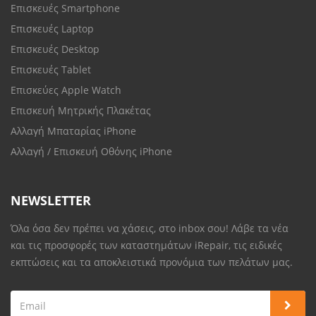
Επισκευές Smartphone
Επισκευές Laptop
Επισκευές Desktop
Επισκευές Tablet
Επισκεύες Apple Watch
Επισκευή Μητρικής Πλακέτας
Αλλαγή Μπαταρίας iPhone
Αλλαγή / Επισκευή Οθόνης iPhone
NEWSLETTER
Όλα όσα δεν πρέπει να χάσεις, στο inbox σου! Λάβε τα νέα
και τις προσφορές των καταστημάτων iRepair, τις ειδικές
εκπτώσεις και τα αποκλειστικά προνόμια των πελάτων μας.