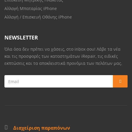
Αλλαγή Μπαταρίας iPhone
Αλλαγή / Επισκευή Οθόνης iPhone
NEWSLETTER
Όλα όσα δεν πρέπει να χάσεις, στο inbox σου! Λάβε τα νέα
και τις προσφορές των καταστημάτων iRepair, τις ειδικές
εκπτώσεις και τα αποκλειστικά προνόμια των πελάτων μας.
Διαχείριση παραπόνων