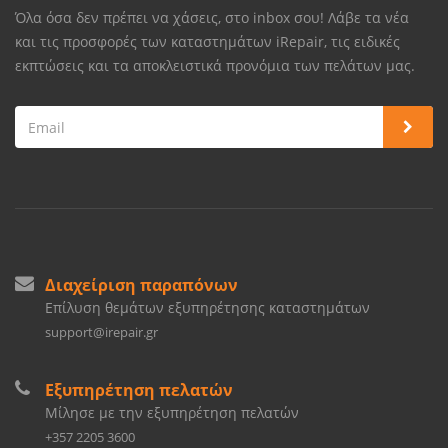
Όλα όσα δεν πρέπει να χάσεις, στο inbox σου! Λάβε τα νέα
και τις προσφορές των καταστημάτων iRepair, τις ειδικές
εκπτώσεις και τα αποκλειστικά προνόμια των πελάτων μας.
Διαχείριση παραπόνων
Επίλυση θεμάτων εξυπηρέτησης καταστημάτων
support@irepair.gr
Εξυπηρέτηση πελατών
Μίλησε με την εξυπηρέτηση πελατών
+357 2205 3600